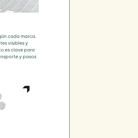
egún cada marca. 
s visibles y 
to es clave para 
ansporte y pasos 