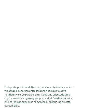
En la parte posterior del terreno, nueve cabañas de madera 
y piedra se dispersan entre jardines naturales: cuatro 
familiares y cinco para parejas. Cada una orientada para 
captar la mejor luz y asegurar privacidad. Desde su interior, 
los ventanales circulares enmarcan el bosque, no el resto 
del complejo.