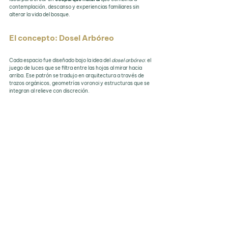
contemplación, descanso y experiencias familiares sin 
alterar la vida del bosque.
El concepto: Dosel Arbóreo
Cada espacio fue diseñado bajo la idea del 
dosel arbóreo
: el 
juego de luces que se filtra entre las hojas al mirar hacia 
arriba. Ese patrón se tradujo en arquitectura a través de 
trazos orgánicos, geometrías voronoi y estructuras que se 
integran al relieve con discreción. 