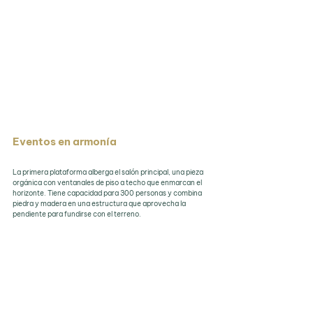
Eventos en armonía
La primera plataforma alberga el salón principal, una pieza 
orgánica con ventanales de piso a techo que enmarcan el 
horizonte. Tiene capacidad para 300 personas y combina 
piedra y madera en una estructura que aprovecha la 
pendiente para fundirse con el terreno. 