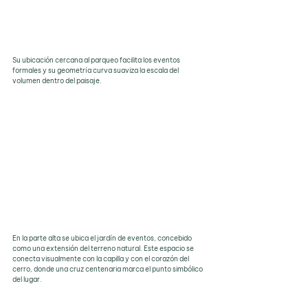
Su ubicación cercana al parqueo facilita los eventos 
formales y su geometría curva suaviza la escala del 
volumen dentro del paisaje.
En la parte alta se ubica el jardín de eventos, concebido 
como una extensión del terreno natural. Este espacio se 
conecta visualmente con la capilla y con el corazón del 
cerro, donde una cruz centenaria marca el punto simbólico 
del lugar. 