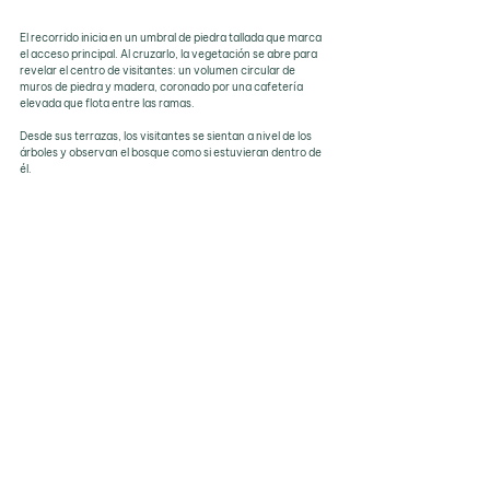
El recorrido inicia en un umbral de piedra tallada que marca 
el acceso principal. Al cruzarlo, la vegetación se abre para 
revelar el centro de visitantes: un volumen circular de 
muros de piedra y madera, coronado por una cafetería 
elevada que flota entre las ramas. 
Desde sus terrazas, los visitantes se sientan a nivel de los 
árboles y observan el bosque como si estuvieran dentro de 
él.