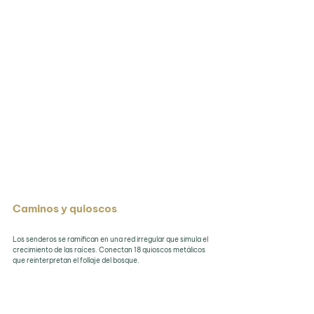
Caminos y quioscos
Los senderos se ramifican en una red irregular que simula el 
crecimiento de las raíces. Conectan 18 quioscos metálicos 
que reinterpretan el follaje del bosque. 