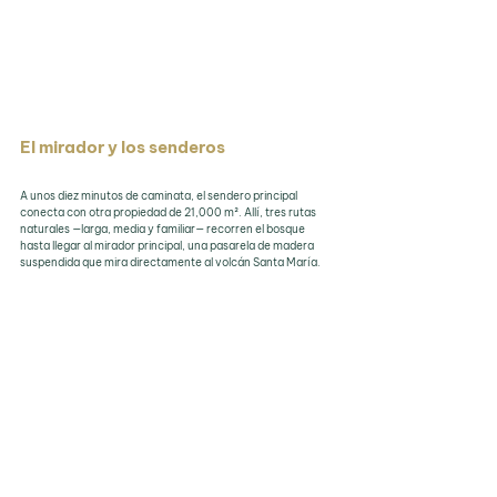
El mirador y los senderos
A unos diez minutos de caminata, el sendero principal 
conecta con otra propiedad de 21,000 m². Allí, tres rutas 
naturales —larga, media y familiar— recorren el bosque 
hasta llegar al mirador principal, una pasarela de madera 
suspendida que mira directamente al volcán Santa María. 