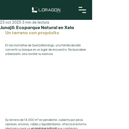
23 oct 2025
3 min de lectura
Junajil: Ecoparque Natural en Xela
Un terreno con propósito
En las montañas de Quetzaltenango, una familia decidió 
convertir su bosque en un lugar de encuentro. No buscaban 
urbanizarlo, sino revelar su esencia. 
Su terreno de 14,000 m² en pendiente, cubierto por pinos, 
cipreses, encinos, robles y liquidámbares, ofrecía el entorno 
ideal para crear un 
ecoparque natural
 que combinara 