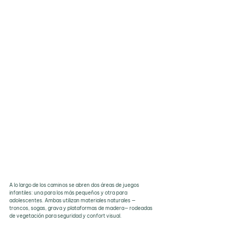
A lo largo de los caminos se abren dos áreas de juegos 
infantiles: una para los más pequeños y otra para 
adolescentes. Ambas utilizan materiales naturales —
troncos, sogas, grava y plataformas de madera— rodeadas 
de vegetación para seguridad y confort visual.