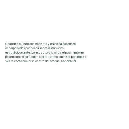
Cada uno cuenta con cocineta y áreas de descanso, 
acompañados por baños secos distribuidos 
estratégicamente. La estructura liviana y el pavimento en 
piedra natural se funden con el terreno; caminar por ellos se 
siente como moverse dentro del bosque, no sobre él.