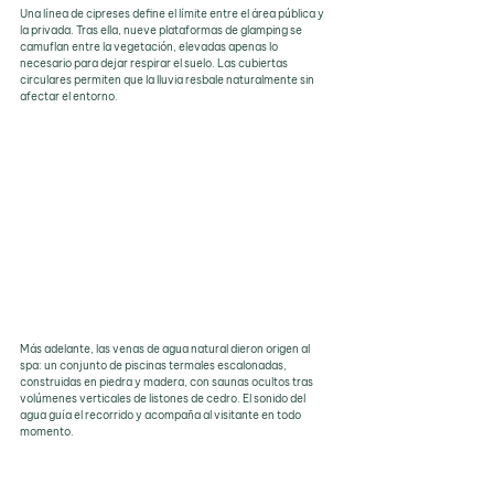
Una línea de cipreses define el límite entre el área pública y 
la privada. Tras ella, nueve plataformas de glamping se 
camuflan entre la vegetación, elevadas apenas lo 
necesario para dejar respirar el suelo. Las cubiertas 
circulares permiten que la lluvia resbale naturalmente sin 
afectar el entorno.
Más adelante, las venas de agua natural dieron origen al 
spa: un conjunto de piscinas termales escalonadas, 
construidas en piedra y madera, con saunas ocultos tras 
volúmenes verticales de listones de cedro. El sonido del 
agua guía el recorrido y acompaña al visitante en todo 
momento.