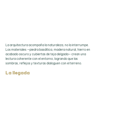
La arquitectura acompaña la naturaleza, no la interrumpe. 
Los materiales —piedra basáltica, madera natural, hierro en 
acabado oscuro y cubiertas de teja delgada— crean una 
lectura coherente con el entorno, logrando que las 
sombras, reflejos y texturas dialoguen con el terreno.
La llegada