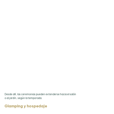
Desde allí, las ceremonias pueden extenderse hacia el salón 
o al jardín, según la temporada.
Glamping y hospedaje