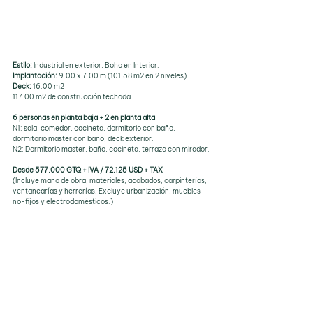
Estilo:
 Industrial en exterior, Boho en Interior.
Implantación:
 9.00 x 7.00 m (101.58 m2 en 2 niveles)
Deck: 
16.00 m2
117.00 m2 de construcción techada
6 personas en planta baja + 2 en planta alta
N1: sala, comedor, cocineta, dormitorio con baño, 
dormitorio master con baño, deck exterior.
N2: Dormitorio master, baño, cocineta, terraza con mirador.
Desde 577,000 GTQ + IVA / 72,125 USD + TAX
(Incluye mano de obra, materiales, acabados, carpinterías, 
ventanearías y herrerías. Excluye urbanización, muebles 
no-fijos y electrodomésticos.)