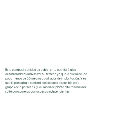
Esta compacta unidad de doble renta permitirá a los 
desarrolladores maximizar su terreno ya que la huella ocupe 
poco menos de 50 metros cuadrados de implantación. Y es 
que la planta baja contará con espacio disponible para 
grupos de 6 personas, y la unidad de planta alta tendrá una 
suite para parejas con accesos independientes.