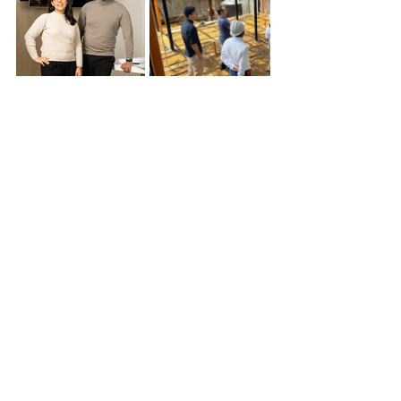
Para cotizar la 
construcción de la 
cabaña...
Para cotizar esta cabaña, es necesario que te hagamos 
algunas preguntas respecto a la ubicación, condiciones y 
distancia del terreno. Por eso, te invitamos a una 
videollamada inicial en donde serás atendido por uno de 
nuestros arquitectos para aterrizar un presupuesto más 
acertivo a tu caso en específico. Puedes agendar la 
vídeollamada
 inicial en el botón de abajo. 👇
Solicitar cotización (gratuita) >
Ver otras opciones del catálogo >