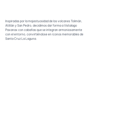
Inspiradas por la majestuosidad de los volcanes Tolimán, 
Atitlán y San Pedro, decidimos dar forma a Vistalago 
Paxanax con cabañas que se integran armoniosamente 
con el entorno, convirtiéndose en íconos memorables de 
Santa Cruz La Laguna.