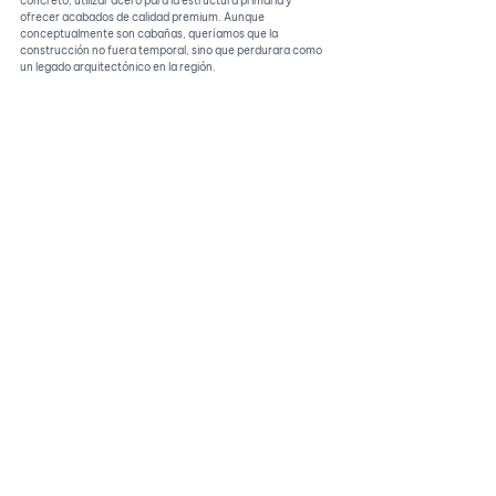
concreto, utilizar acero para la estructura primaria y 
ofrecer acabados de calidad premium. Aunque 
conceptualmente son cabañas, queríamos que la 
construcción no fuera temporal, sino que perdurara como 
un legado arquitectónico en la región.