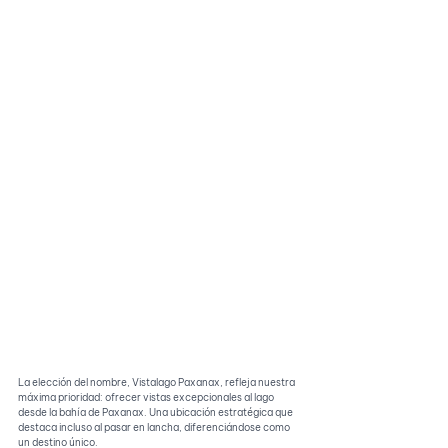
La elección del nombre, Vistalago Paxanax, refleja nuestra 
máxima prioridad: ofrecer vistas excepcionales al lago 
desde la bahía de Paxanax. Una ubicación estratégica que 
destaca incluso al pasar en lancha, diferenciándose como 
un destino único.