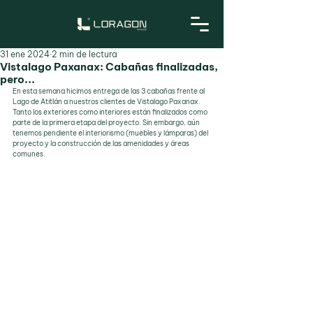
31 ene 2024
2 min de lectura
Vistalago Paxanax: Cabañas finalizadas,
pero...
En esta semana hicimos entrega de las 3 cabañas frente al 
Lago de Atitlán a nuestros clientes de Vistalago Paxanax. 
Tanto los exteriores como interiores están finalizados como 
parte de la primera etapa del proyecto. Sin embargo, aún 
tenemos pendiente el interiorismo (muebles y lámparas) del 
proyecto y la construcción de las amenidades y áreas 
comunes.