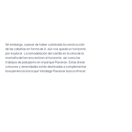
Sin embargo, a pesar de haber culminado la construcción 
de las cabañas en forma de A, aún nos queda un horizonte 
por explorar. La remodelación del castillo en la cima de la 
montaña del terreno está en el horizonte, así como los 
trabajos de paisajismo en el parque Paxanax. Estas áreas 
comunes y amenidades están destinadas a complementar 
la experiencia única que Vistalago Paxanax busca ofrecer.