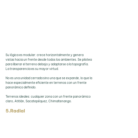
Su lógica es modular: crece horizontalmente y genera 
vistas hacia un frente desde todos los ambientes. Se pilotea 
para liberar el terreno debajo y adaptarse a la topografía. 
La transparencia es su mayor virtud.
No es una unidad cerrada sino una que se expande, lo que la 
hace especialmente eficiente en terrenos con un frente 
panorámico definido.
Terrenos ideales: cualquier zona con un frente panorámico 
claro, Atitlán, Sacatepéquez, Chimaltenango.
5.Radial