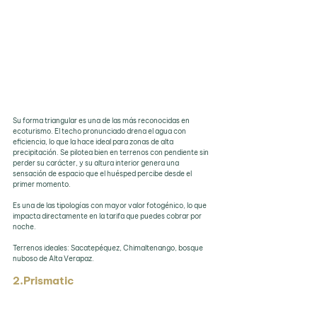
Su forma triangular es una de las más reconocidas en 
ecoturismo. El techo pronunciado drena el agua con 
eficiencia, lo que la hace ideal para zonas de alta 
precipitación. Se pilotea bien en terrenos con pendiente sin 
perder su carácter, y su altura interior genera una 
sensación de espacio que el huésped percibe desde el 
primer momento.
Es una de las tipologías con mayor valor fotogénico, lo que 
impacta directamente en la tarifa que puedes cobrar por 
noche.
Terrenos ideales: Sacatepéquez, Chimaltenango, bosque 
nuboso de Alta Verapaz.
2.Prismatic