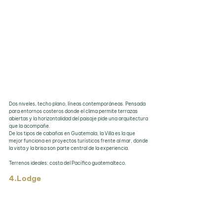
Dos niveles, techo plano, líneas contemporáneas. Pensada 
para entornos costeros donde el clima permite terrazas 
abiertas y la horizontalidad del paisaje pide una arquitectura 
que la acompañe.
De los tipos de cabañas en Guatemala, la Villa es la que 
mejor funciona en proyectos turísticos frente al mar, donde 
la vista y la brisa son parte central de la experiencia.
Terrenos ideales: costa del Pacífico guatemalteco.
4.Lodge