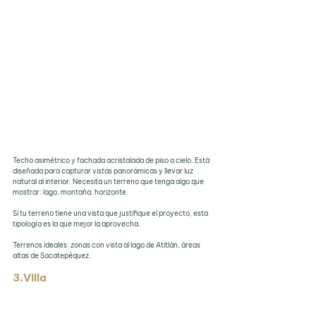
Techo asimétrico y fachada acristalada de piso a cielo. Está 
diseñada para capturar vistas panorámicas y llevar luz 
natural al interior. Necesita un terreno que tenga algo que 
mostrar: lago, montaña, horizonte.
Si tu terreno tiene una vista que justifique el proyecto, esta 
tipología es la que mejor la aprovecha.
Terrenos ideales: zonas con vista al lago de Atitlán, áreas 
altas de Sacatepéquez.
3.Villa