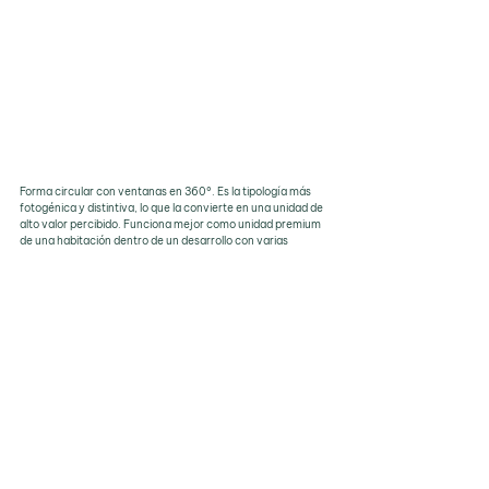
Forma circular con ventanas en 360°. Es la tipología más 
fotogénica y distintiva, lo que la convierte en una unidad de 
alto valor percibido. Funciona mejor como unidad premium 
de una habitación dentro de un desarrollo con varias 
tipologías, donde se convierte en el elemento diferenciador 
del proyecto.
Terrenos ideales: cualquier zona con vistas panorámicas, 
especialmente lakeside.
6.Ecoaldea