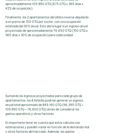
aproximadamente 109,890 GTQ (675 GTQ x 365 días x 
42% de ocupación).
Finalmente, los 2 apartamentos del último nivel se alquilarán 
a un precio de 700 GTQ por noche, con una ocupación 
estimada del 30% anual. Esto daría lugar a un ingreso anual 
proyectado de aproximadamente 76,650 GTQ (700 GTQ x 
365 días x 30% de ocupación) para cada unidad.
Sumando los ingresos proyectados para cada grupo de 
apartamentos, los 8 Airbnbs podrían generar un ingreso 
anual total aproximado de 849,160 GTQ (96,395 GTQ + 
109,890 GTQ + 76,650 GTQ) antes de considerar los 
gastos operativos y otros factores.
Es importante tener en cuenta que estos cálculos son 
estimaciones y pueden variar en función de la demanda real 
y otros factores del mercado. Además, los gastos 