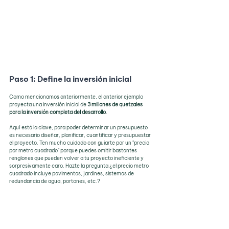
Paso 1: Define la inversión inicial
Como mencionamos anteriormente, el anterior ejemplo 
proyecta una inversión inicial de 
3 millones de quetzales 
para la inversión completa del desarrollo
.
Aquí está la clave, para poder determinar un presupuesto 
es necesario diseñar, planificar, cuantificar y presupuestar 
el proyecto. Ten mucho cuidado con guiarte por un "precio 
por metro cuadrado" porque puedes omitir bastantes 
renglones que pueden volver a tu proyecto ineficiente y 
sorpresivamente caro. Hazte la pregunta ¿el precio metro 
cuadrado incluye pavimentos, jardines, sistemas de 
redundancia de agua, portones, etc.?