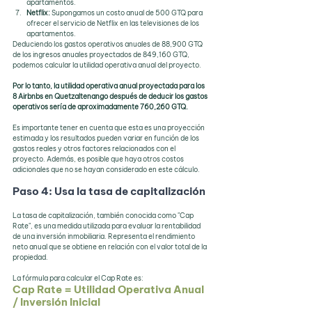
apartamentos.
Netflix: 
Supongamos un costo anual de 500 GTQ para 
ofrecer el servicio de Netflix en las televisiones de los 
apartamentos.
Deduciendo los gastos operativos anuales de 88,900 GTQ 
de los ingresos anuales proyectados de 849,160 GTQ, 
podemos calcular la utilidad operativa anual del proyecto.
Por lo tanto, la utilidad operativa anual proyectada para los 
8 Airbnbs en Quetzaltenango después de deducir los gastos 
operativos sería de aproximadamente 760,260 GTQ.
Es importante tener en cuenta que esta es una proyección 
estimada y los resultados pueden variar en función de los 
gastos reales y otros factores relacionados con el 
proyecto. Además, es posible que haya otros costos 
adicionales que no se hayan considerado en este cálculo.
Paso 4: Usa la tasa de capitalización
La tasa de capitalización, también conocida como "Cap 
Rate", es una medida utilizada para evaluar la rentabilidad 
de una inversión inmobiliaria. Representa el rendimiento 
neto anual que se obtiene en relación con el valor total de la 
propiedad.
La fórmula para calcular el Cap Rate es:
Cap Rate = Utilidad Operativa Anual 
/ Inversión Inicial