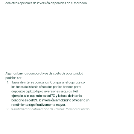
con otras opciones de inversión disponibles en el mercado.
Algunos buenos comparativos de costo de oportunidad 
podrían ser:
Tasas de interés bancarias: Comparar el cap rate con 
las tasas de interés ofrecidas por los bancos para 
depósitos a plazo fijo o inversiones seguras. 
Por 
ejemplo, si el cap rate es del 7% y la tasa de interés 
bancaria es del 3%, la inversión inmobiliaria ofrecería un 
rendimiento significativamente mayor.
Rendimientos del mercado de valores: Comparar el cap 
rate con el rendimiento histórico o proyectado del 
mercado de valores. 
Por ejemplo, si el cap rate es del 
8% y el rendimiento promedio del mercado de valores 
es del 6%, la inversión inmobiliaria podría ser 
considerada como una opción más atractiva en 