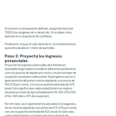
Al ya tener un presupuesto definido, asegúrate de incluir 
TODOS los renglones de tu desarrollo. Si no sabes cómo, 
apóyate en tu arquitecto de confianza.
Finalmente, incluye el valor de la tierra; el cual asumiremos 
que está valuado en 1 millon de quetzales.
Paso 2: Proyecta los ingresos 
potenciales
Proyectar los ingresos potenciales de 8 Airbnbs en 
Quetzaltenango implica considerar diferentes parámetros, 
como los precios de alquiler por noche y los porcentajes de 
ocupación anual para cada unidad. Supongamos que los 2 
apartamentos del primer nivel se alquilarán a un precio de 
700 GTQ por noche, con una ocupación estimada del 37% 
anual. Esto significa que cada unidad tendría un ingreso 
anual proyectado de aproximadamente 96,395 GTQ (700 
GTQ x 365 días x 37% de ocupación).
Por otro lado, los 4 apartamentos ubicados en el segundo y 
tercer nivel se alquilarán a un precio de 675 GTQ por noche, 
con una ocupación estimada del 42% anual. En este caso, 
cada unidad tendría un ingreso anual proyectado de 