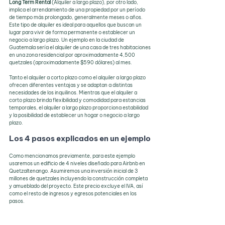
Long Term Rental 
(Alquiler a largo plazo), por otro lado, 
implica el arrendamiento de una propiedad por un período 
de tiempo más prolongado, generalmente meses o años. 
Este tipo de alquiler es ideal para aquellos que buscan un 
lugar para vivir de forma permanente o establecer un 
negocio a largo plazo. Un ejemplo en la ciudad de 
Guatemala sería el alquiler de una casa de tres habitaciones 
en una zona residencial por aproximadamente 4,500 
quetzales (aproximadamente $590 dólares) al mes.
Tanto el alquiler a corto plazo como el alquiler a largo plazo 
ofrecen diferentes ventajas y se adaptan a distintas 
necesidades de los inquilinos. Mientras que el alquiler a 
corto plazo brinda flexibilidad y comodidad para estancias 
temporales, el alquiler a largo plazo proporciona estabilidad 
y la posibilidad de establecer un hogar o negocio a largo 
plazo.
Los 4 pasos explicados en un ejemplo
Como mencionamos previamente, para este ejemplo 
usaremos un edificio de 4 niveles diseñado para Airbnb en 
Quetzaltenango. Asumiremos una inversión inicial de 3 
millones de quetzales incluyendo la construcción completa 
y amueblado del proyecto. Este precio excluye el IVA, así 
como el resto de ingresos y egresos potenciales en los 
pasos.