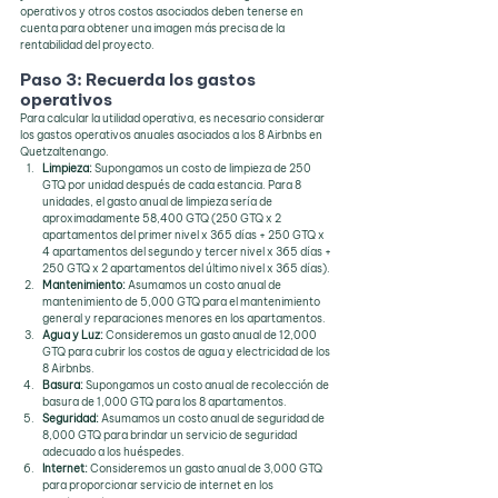
operativos y otros costos asociados deben tenerse en 
cuenta para obtener una imagen más precisa de la 
rentabilidad del proyecto.
Paso 3: Recuerda los gastos 
operativos
Para calcular la utilidad operativa, es necesario considerar 
los gastos operativos anuales asociados a los 8 Airbnbs en 
Quetzaltenango. 
Limpieza: 
Supongamos un costo de limpieza de 250 
GTQ por unidad después de cada estancia. Para 8 
unidades, el gasto anual de limpieza sería de 
aproximadamente 58,400 GTQ (250 GTQ x 2 
apartamentos del primer nivel x 365 días + 250 GTQ x 
4 apartamentos del segundo y tercer nivel x 365 días + 
250 GTQ x 2 apartamentos del último nivel x 365 días).
Mantenimiento: 
Asumamos un costo anual de 
mantenimiento de 5,000 GTQ para el mantenimiento 
general y reparaciones menores en los apartamentos.
Agua y Luz: 
Consideremos un gasto anual de 12,000 
GTQ para cubrir los costos de agua y electricidad de los 
8 Airbnbs.
Basura: 
Supongamos un costo anual de recolección de 
basura de 1,000 GTQ para los 8 apartamentos.
Seguridad: 
Asumamos un costo anual de seguridad de 
8,000 GTQ para brindar un servicio de seguridad 
adecuado a los huéspedes.
Internet:
 Consideremos un gasto anual de 3,000 GTQ 
para proporcionar servicio de internet en los 