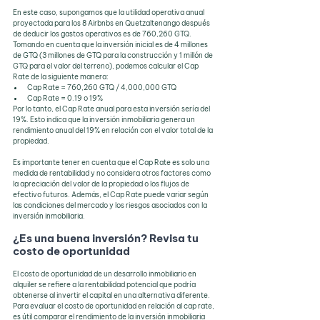
En este caso, supongamos que la utilidad operativa anual 
proyectada para los 8 Airbnbs en Quetzaltenango después 
de deducir los gastos operativos es de 760,260 GTQ. 
Tomando en cuenta que la inversión inicial es de 4 millones 
de GTQ (3 millones de GTQ para la construcción y 1 millón de 
GTQ para el valor del terreno), podemos calcular el Cap 
Rate de la siguiente manera:
Cap Rate = 760,260 GTQ / 4,000,000 GTQ
Cap Rate = 0.19 o 19%
Por lo tanto, el Cap Rate anual para esta inversión sería del 
19%. Esto indica que la inversión inmobiliaria genera un 
rendimiento anual del 19% en relación con el valor total de la 
propiedad.
Es importante tener en cuenta que el Cap Rate es solo una 
medida de rentabilidad y no considera otros factores como 
la apreciación del valor de la propiedad o los flujos de 
efectivo futuros. Además, el Cap Rate puede variar según 
las condiciones del mercado y los riesgos asociados con la 
inversión inmobiliaria.
¿Es una buena inversión? Revisa tu 
costo de oportunidad
El costo de oportunidad de un desarrollo inmobiliario en 
alquiler se refiere a la rentabilidad potencial que podría 
obtenerse al invertir el capital en una alternativa diferente. 
Para evaluar el costo de oportunidad en relación al cap rate, 
es útil comparar el rendimiento de la inversión inmobiliaria 