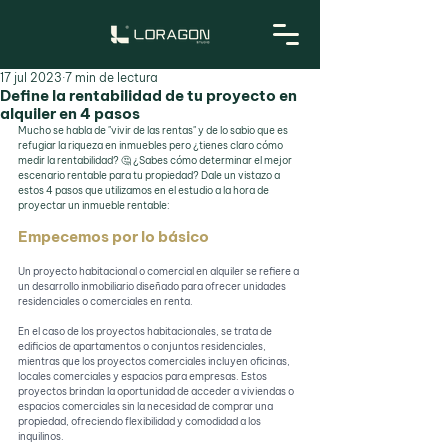
17 jul 2023
7 min de lectura
Define la rentabilidad de tu proyecto en
alquiler en 4 pasos
Mucho se habla de "vivir de las rentas" y de lo sabio que es 
refugiar la riqueza en inmuebles pero ¿tienes claro cómo 
medir la rentabilidad? 🤔 ¿Sabes cómo determinar el mejor 
escenario rentable para tu propiedad? Dale un vistazo a 
estos 4 pasos que utilizamos en el estudio a la hora de 
proyectar un inmueble rentable:
Empecemos por lo básico
Un proyecto habitacional o comercial en alquiler se refiere a 
un desarrollo inmobiliario diseñado para ofrecer unidades 
residenciales o comerciales en renta.
En el caso de los proyectos habitacionales, se trata de 
edificios de apartamentos o conjuntos residenciales, 
mientras que los proyectos comerciales incluyen oficinas, 
locales comerciales y espacios para empresas. Estos 
proyectos brindan la oportunidad de acceder a viviendas o 
espacios comerciales sin la necesidad de comprar una 
propiedad, ofreciendo flexibilidad y comodidad a los 
inquilinos.