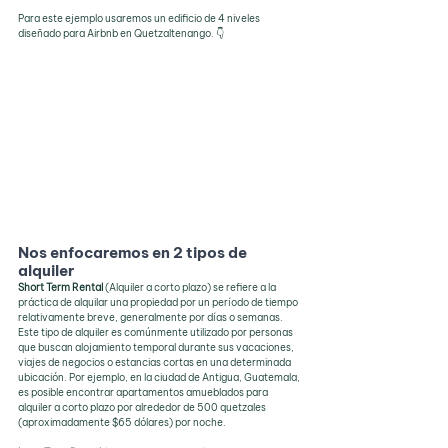
Para este ejemplo usaremos un edificio de 4 niveles 
diseñado para Airbnb en Quetzaltenango. 👇
Nos enfocaremos en 2 tipos de 
alquiler
Short Term Rental 
(Alquiler a corto plazo) se refiere a la 
práctica de alquilar una propiedad por un período de tiempo 
relativamente breve, generalmente por días o semanas. 
Este tipo de alquiler es comúnmente utilizado por personas 
que buscan alojamiento temporal durante sus vacaciones, 
viajes de negocios o estancias cortas en una determinada 
ubicación. Por ejemplo, en la ciudad de Antigua, Guatemala, 
es posible encontrar apartamentos amueblados para 
alquiler a corto plazo por alrededor de 500 quetzales 
(aproximadamente $65 dólares) por noche.