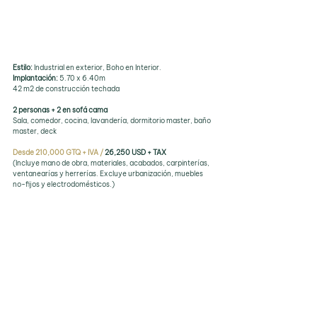
Estilo:
 Industrial en exterior, Boho en Interior.
Implantación:
 5.70 x 6.40m
42 m2 de construcción techada
2 personas + 2 en sofá cama
Sala, comedor, cocina, lavandería, dormitorio master, baño 
master, deck
Desde 210,000 GTQ + IVA / 
26,250 USD + TAX
(Incluye mano de obra, materiales, acabados, carpinterías, 
ventanearías y herrerías. Excluye urbanización, muebles 
no-fijos y electrodomésticos.)