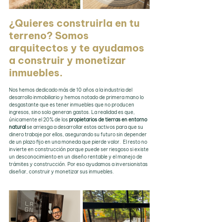
¿Quieres construirla en tu 
terreno? Somos 
arquitectos y te ayudamos 
a construir y monetizar 
inmuebles.
Nos hemos dedicado más de 10 años a la industria del 
desarrollo inmobiliario y hemos notado de primera mano lo 
desgastante que es tener inmuebles que no producen 
ingresos, sino solo generan gastos. La realidad es que, 
únicamente el 20% de los 
propietarios de tierras en entorno 
natural 
se arriesga a desarrollar estos activos para que su 
dinero trabaje por ellos, asegurando su futuro sin depender 
de un plazo fijo en una moneda que pierde valor.  El resto no 
invierte en construcción porque puede ser riesgoso si existe 
un desconocimiento en un diseño rentable y el manejo de 
trámites y construcción. Por eso ayudamos a inversionistas 
diseñar, construir y monetizar sus inmuebles.