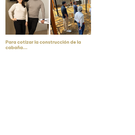
Para cotizar la construcción de la 
cabaña...
Para cotizar esta cabaña, es necesario que te hagamos 
algunas preguntas respecto a la ubicación, condiciones y 
distancia del terreno. Por eso, te invitamos a una 
videollamada inicial en donde serás atendido por uno de 
nuestros arquitectos para aterrizar un presupuesto más 
acertivo a tu caso en específico. Puedes agendar la 
vídeollamada
 inicial en el botón de abajo. 👇
Solicitar cotización (gratuita) >
Ver otras opciones del catálogo >