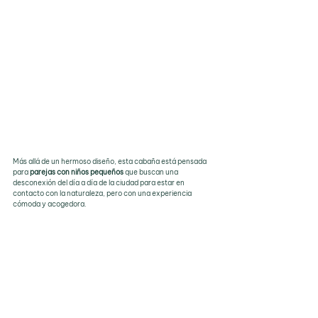
Más allá de un hermoso diseño, esta cabaña está pensada 
para 
parejas con niños pequeños
 que buscan una 
desconexión del día a día de la ciudad para estar en 
contacto con la naturaleza, pero con una experiencia 
cómoda y acogedora.