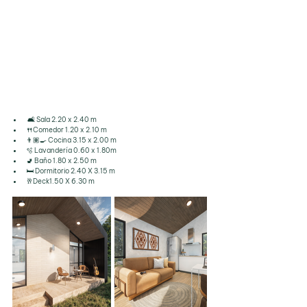
 🛋️ Sala 2.20 x 2.40 m
🍴Comedor 1.20 x 2.10 m
👨🏽‍🍳 Cocina 3.15 x 2.00 m
🫧 Lavandería 0.60 x 1.80m
🚽 Baño 1.80 x 2.50 m
🛏️ Dormitorio 2.40 X 3.15 m
🥂Deck1.50 X 6.30 m