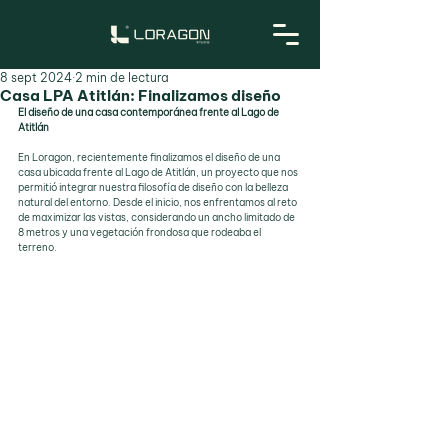
8 sept 2024
2 min de lectura
Casa LPA Atitlán: Finalizamos diseño
El diseño de una casa contemporánea frente al Lago de 
Atitlán
En Loragon, recientemente finalizamos el diseño de una 
casa ubicada frente al Lago de Atitlán, un proyecto que nos 
permitió integrar nuestra filosofía de diseño con la belleza 
natural del entorno. Desde el inicio, nos enfrentamos al reto 
de maximizar las vistas, considerando un ancho limitado de 
8 metros y una vegetación frondosa que rodeaba el 
terreno. 