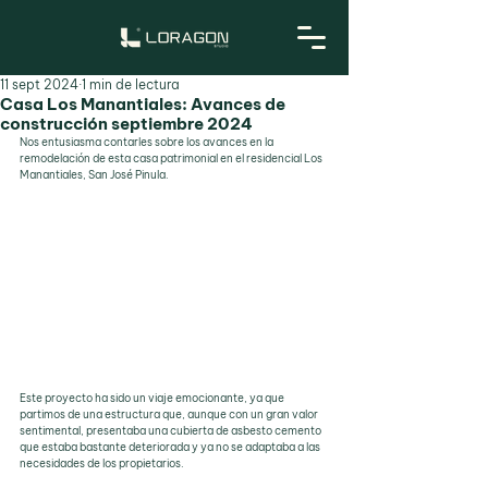
11 sept 2024
1 min de lectura
Casa Los Manantiales: Avances de
construcción septiembre 2024
Nos entusiasma contarles sobre los avances en la 
remodelación de esta casa patrimonial en el residencial Los 
Manantiales, San José Pinula. 
Este proyecto ha sido un viaje emocionante, ya que 
partimos de una estructura que, aunque con un gran valor 
sentimental, presentaba una cubierta de asbesto cemento 
que estaba bastante deteriorada y ya no se adaptaba a las 
necesidades de los propietarios.