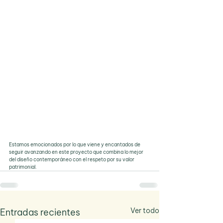
Estamos emocionados por lo que viene y encantados de 
seguir avanzando en este proyecto que combina lo mejor 
del diseño contemporáneo con el respeto por su valor 
patrimonial.
Ver todo
Entradas recientes