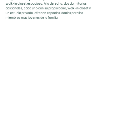
walk-in closet espacioso. A la derecha, dos dormitorios 
adicionales, cada uno con su propio baño, walk-in closet y 
un estudio privado, ofrecen espacios ideales para los 
miembros más jóvenes de la familia.