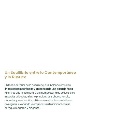
Un Equilibrio entre lo Contemporáneo 
y lo Rústico
El diseño exterior de la casa refleja un balance entre las 
líneas contemporáneas y la esencia de una casa de finca
. 
Mientras que la estructura de mampostería da solidez a los 
espacios privados, el atrio principal, que abarca la sala, 
comedor y sala familiar, utiliza una estructura metálica a 
dos aguas, evocando la arquitectura tradicional con un 
enfoque moderno y elegante.