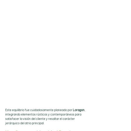
Este equilibrio fue cuidadosamente planeado por 
Loragon
, 
integrando elementos rústicos y contemporáneos para 
satisfacer la visión del cliente y resaltar el carácter 
jerárquico del atrio principal.