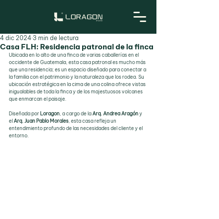
4 dic 2024
3 min de lectura
Casa FLH: Residencia patronal de la finca
Ubicada en lo alto de una finca de varias caballerías en el 
occidente de Guatemala, esta casa patronal es mucho más 
que una residencia; es un espacio diseñado para conectar a 
la familia con el patrimonio y la naturaleza que los rodea. Su 
ubicación estratégica en la cima de una colina ofrece vistas 
inigualables de toda la finca y de los majestuosos volcanes 
que enmarcan el paisaje.
Diseñada por 
Loragon
, a cargo de la 
Arq. Andrea Aragón
 y 
el 
Arq. Juan Pablo Morales
, esta casa refleja un 
entendimiento profundo de las necesidades del cliente y el 
entorno.