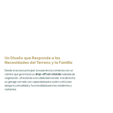
Un Diseño que Responde a las 
Necesidades del Terreno y la Familia
Desde el acceso principal, la experiencia comienza con un 
camino que guía hacia un 
drop-off con rotonda
 rodeada de 
vegetación, ofreciendo una cálida bienvenida. A la derecha, 
un garage cerrado con capacidad para cuatro vehículos 
asegura comodidad y funcionalidad para los residentes y 
visitantes.