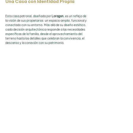
Una Casa con Identidad Propia
Esta casa patronal, diseñada por 
Loragon
, es un reflejo de 
la visión de sus propietarios: un espacio amplio, funcional y 
conectado con su entorno. Más allá de su diseño estético, 
cada decisión arquitectónica responde a las necesidades 
específicas de la familia, desde el aprovechamiento del 
terreno hasta los detalles que celebran la convivencia, el 
descanso y la conexión con su patrimonio.