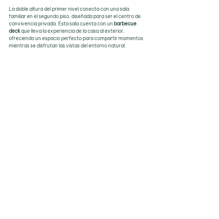
La doble altura del primer nivel conecta con una sala 
familiar en el segundo piso, diseñada para ser el centro de 
convivencia privada. Esta sala cuenta con un 
barbecue 
deck
 que lleva la experiencia de la casa al exterior, 
ofreciendo un espacio perfecto para compartir momentos 
mientras se disfrutan las vistas del entorno natural.