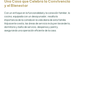
Una Casa que Celebra la Convivencia 
y el Bienestar
Con un enfoque en la funcionalidad y la conexión familiar, la 
cocina, equipada con un desayunador, resalta la 
importancia de la comida en la vida diaria de esta familia. 
Adyacente a esta, las áreas de servicio incluyen lavandería, 
dormitorio y baño de servicio, despensa y pantry, 
asegurando una operación eficiente de la casa.