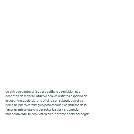
La entrada peatonal lleva al vestíbulo y recibidor, que 
conectan de manera intuitiva con los distintos espacios de 
la casa. A la izquierda, una oficina con sala privada sirve 
como un punto estratégico para atender los asuntos de la 
finca, mientras que a la derecha, la sala y el comedor 
monoambiente se convierten en el corazón social del hogar.