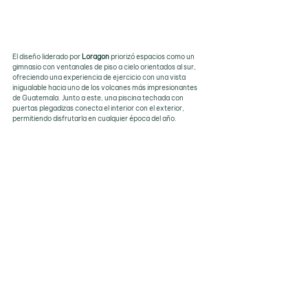
El diseño liderado por 
Loragon
 priorizó espacios como un 
gimnasio con ventanales de piso a cielo orientados al sur, 
ofreciendo una experiencia de ejercicio con una vista 
inigualable hacia uno de los volcanes más impresionantes 
de Guatemala. Junto a este, una piscina techada con 
puertas plegadizas conecta el interior con el exterior, 
permitiendo disfrutarla en cualquier época del año.