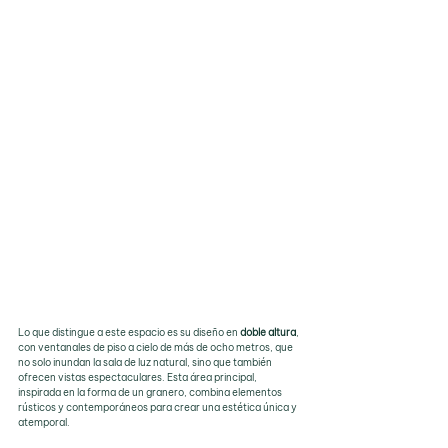
Lo que distingue a este espacio es su diseño en 
doble altura
, 
con ventanales de piso a cielo de más de ocho metros, que 
no solo inundan la sala de luz natural, sino que también 
ofrecen vistas espectaculares. Esta área principal, 
inspirada en la forma de un granero, combina elementos 
rústicos y contemporáneos para crear una estética única y 
atemporal.