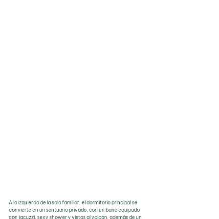
A la izquierda de la sala familiar, el dormitorio principal se 
convierte en un santuario privado, con un baño equipado 
con jacuzzi, sexy shower y vistas al volcán, además de un 