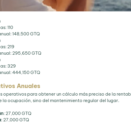
n
s: 110
anual: 148,500 GTQ
n
as: 219
 anual: 295,650 GTQ
n
as: 329
 anual: 444,150 GTQ
tivos Anuales
s operativos para obtener un cálculo más preciso de la rentabi
la ocupación, sino del mantenimiento regular del lugar.
án
: 27,000 GTQ
a
: 27,000 GTQ