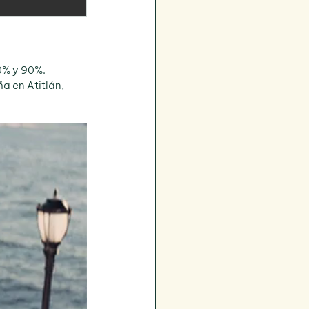
0% y 90%. 
a en Atitlán, 