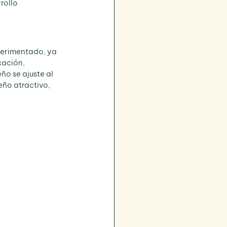
rollo 
perimentado, ya 
cación, 
ño se ajuste al 
eño atractivo, 