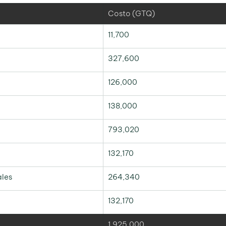
Costo (GTQ)
11,700
327,600
126,000
138,000
793,020
132,170
ales
264,340
132,170
1,925,000