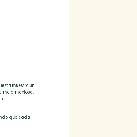
puesta muestra un 
forma armoniosa. 
la.
ando que cada 