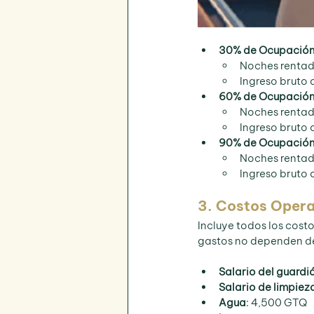
30% de Ocupació
Noches rentada
Ingreso bruto 
60% de Ocupació
Noches rentad
Ingreso bruto
90% de Ocupació
Noches rentad
Ingreso bruto
3. Costos Opera
Incluye todos los costo
gastos no dependen de 
Salario del guardi
Salario de limpiez
Agua
: 4,500 GTQ