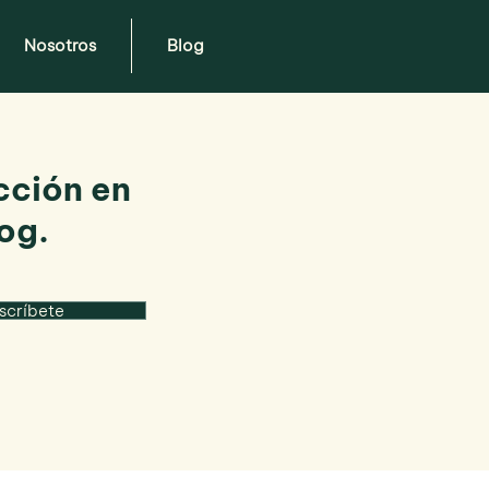
Nosotros
Blog
cción en
og.
scríbete