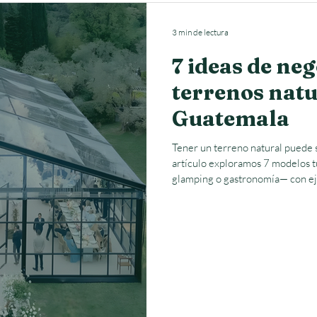
3 min de lectura
7 ideas de neg
terrenos natu
Guatemala
Tener un terreno natural puede 
artículo exploramos 7 modelos t
glamping o gastronomía— con ej
temporalidades y gastos operativ
poner tu tierra a producir de for