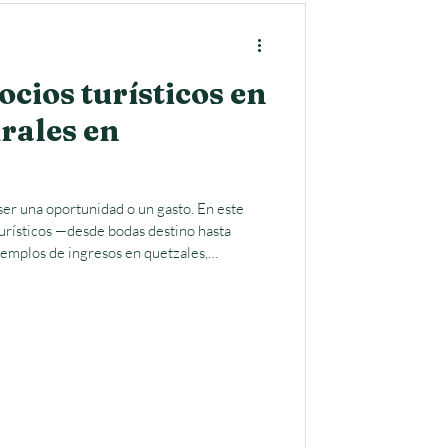
ocios turísticos en
rales en
ser una oportunidad o un gasto. En este
urísticos —desde bodas destino hasta
emplos de ingresos en quetzales,
os. Una guía práctica para inspirarte a
ma rentable y sostenible.