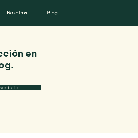
Nosotros
Blog
cción en
og.
scríbete