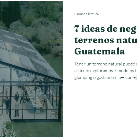
3 min de lectura
7 ideas de neg
terrenos natu
Guatemala
Tener un terreno natural puede 
artículo exploramos 7 modelos t
glamping o gastronomía— con ej
temporalidades y gastos operativ
poner tu tierra a producir de for